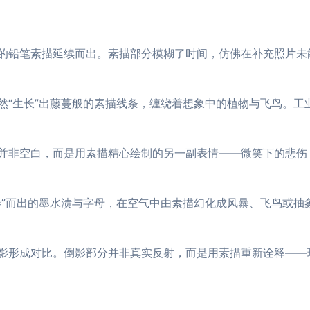
的铅笔素描延续而出。素描部分模糊了时间，仿佛在补充照片未
然“生长”出藤蔓般的素描线条，缠绕着想象中的植物与飞鸟。工
并非空白，而是用素描精心绘制的另一副表情——微笑下的悲伤
卷”而出的墨水渍与字母，在空气中由素描幻化成风暴、飞鸟或抽
影形成对比。倒影部分并非真实反射，而是用素描重新诠释——