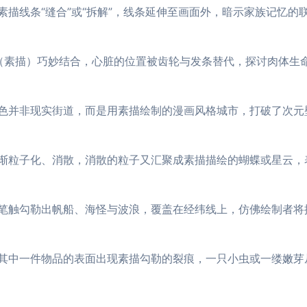
描线条“缝合”或“拆解”，线条延伸至画面外，暗示家族记忆的
（素描）巧妙结合，心脏的位置被齿轮与发条替代，探讨肉体生
色并非现实街道，而是用素描绘制的漫画风格城市，打破了次元
渐粒子化、消散，消散的粒子又汇聚成素描描绘的蝴蝶或星云，
笔触勾勒出帆船、海怪与波浪，覆盖在经纬线上，仿佛绘制者将
其中一件物品的表面出现素描勾勒的裂痕，一只小虫或一缕嫩芽